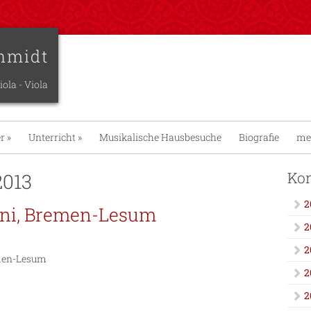
hmidt
iola - Viola
er
»
Unterricht
»
Musikalische Hausbesuche
Biografie
me
Kon
2013
2
tini, Bremen-Lesum
2
2
emen-Lesum
2
2