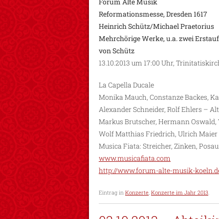
Forum Alte Musik
Reformationsmesse, Dresden 1617
Heinrich Schütz/Michael Praetorius
Mehrchörige Werke, u.a. zwei Erstau
von Schütz
13.10.2013 um 17:00 Uhr, Trinitatiskirc
La Capella Ducale
Monika Mauch, Constanze Backes, K
Alexander Schneider, Rolf Ehlers – Alt
Markus Brutscher, Hermann Oswald, 
Wolf Matthias Friedrich, Ulrich Maier
Musica Fiata: Streicher, Zinken, Posa
www.musicafiata.com
http://www.forum-alte-musik-koeln.d
Eintrag in
Konzerte
,
Konzerte im Jahr 2013
.