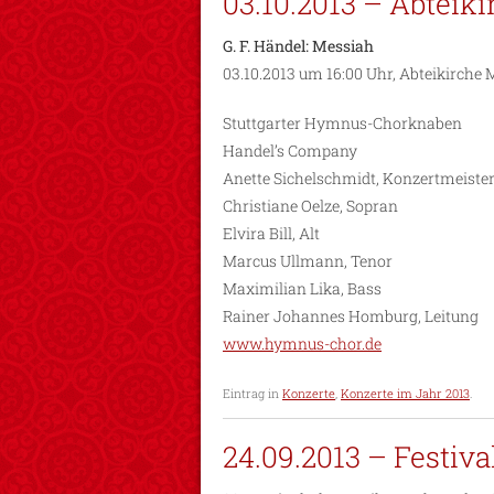
03.10.2013 – Abtei
G. F. Händel: Messiah
03.10.2013 um 16:00 Uhr, Abteikirch
Stuttgarter Hymnus-Chorknaben
Handel’s Company
Anette Sichelschmidt, Konzertmeiste
Christiane Oelze, Sopran
Elvira Bill, Alt
Marcus Ullmann, Tenor
Maximilian Lika, Bass
Rainer Johannes Homburg, Leitung
www.hymnus-chor.de
Eintrag in
Konzerte
,
Konzerte im Jahr 2013
.
24.09.2013 – Festiv