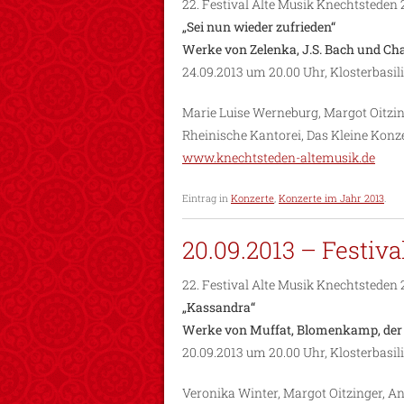
22. Festival Alte Musik Knechtsteden 
„Sei nun wieder zufrieden“
Werke von Zelenka, J.S. Bach und Ch
24.09.2013 um 20.00 Uhr, Klosterbasi
Marie Luise Werneburg, Margot Oitzing
Rheinische Kantorei, Das Kleine Kon
www.knechtsteden-altemusik.de
Eintrag in
Konzerte
,
Konzerte im Jahr 2013
.
20.09.2013 – Festiv
22. Festival Alte Musik Knechtsteden 
„Kassandra“
Werke von Muffat, Blomenkamp, der B
20.09.2013 um 20.00 Uhr, Klosterbasi
Veronika Winter, Margot Oitzinger, An