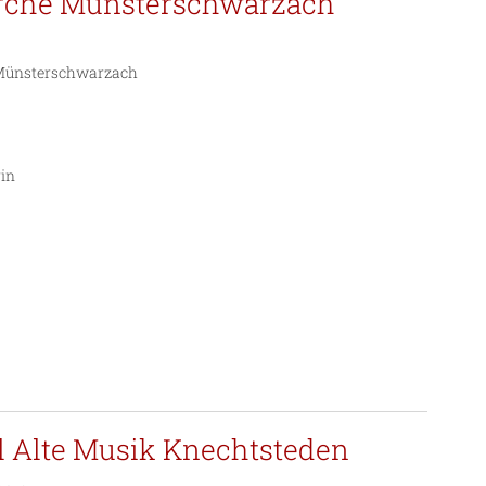
kirche Münsterschwarzach
e Münsterschwarzach
rin
al Alte Musik Knechtsteden