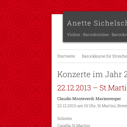
Anette Sichelsc
Violine - Barockvioline - Barockv
Startseite
Barockkurse für Streich
Konzerte im Jahr 
22.12.2013 – St.Mar
Claudio Monteverdi: Marienvesper
22.12.2013 um 19 Uhr, St.Martini, Br
Solisten
Capella St.Martini