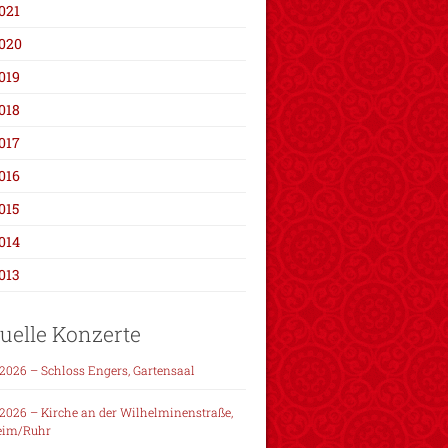
021
020
019
018
017
016
015
014
013
uelle Konzerte
.2026 – Schloss Engers, Gartensaal
.2026 – Kirche an der Wilhelminenstraße,
eim/Ruhr