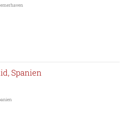
 Bremerhaven
lid, Spanien
Spanien