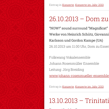
Eintrag in
Konzerte
,
Konzerte im Jahr 2013
.
26.10.2013 – Dom z
“NOW!” sound surround “Magnificat”
Werke von Heinrich Schütz, Giovanni G
Karlsson und Gordon Kampe (UA)
26.10.2013 um 11.00 Uhr, Dom zu Esse
Folkwang Vokalensemble
Johann Rosenmüller Ensemble
Leitung: Jörg Breiding
www.johann-rosenmueller-ensemble
Eintrag in
Konzerte
,
Konzerte im Jahr 2013
.
13.10.2013 – Trinitat