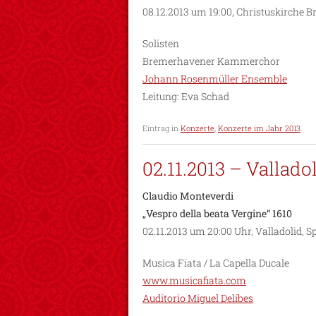
08.12.2013 um 19:00, Christuskirche
Solisten
Bremerhavener Kammerchor
Johann Rosenmüller Ensemble
Leitung: Eva Schad
Eintrag in
Konzerte
,
Konzerte im Jahr 2013
.
02.11.2013 – Vallado
Claudio Monteverdi
„Vespro della beata Vergine“ 1610
02.11.2013 um 20:00 Uhr, Valladolid, 
Musica Fiata / La Capella Ducale
www.musicafiata.com
Auditorio Miguel Delibes