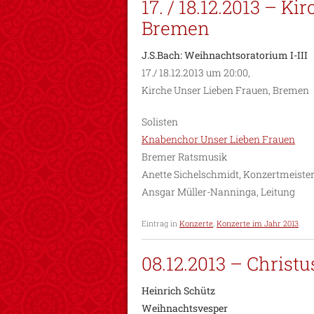
17. / 18.12.2013 – K
Bremen
J.S.Bach: Weihnachtsoratorium I-III
17./ 18.12.2013 um 20:00,
Kirche Unser Lieben Frauen, Bremen
Solisten
Knabenchor Unser Lieben Frauen
Bremer Ratsmusik
Anette Sichelschmidt, Konzertmeiste
Ansgar Müller-Nanninga, Leitung
Eintrag in
Konzerte
,
Konzerte im Jahr 2013
.
08.12.2013 – Christ
Heinrich Schütz
Weihnachtsvesper