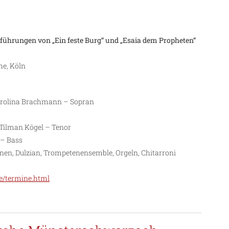
fführungen von „Ein feste Burg“ und „Esaia dem Propheten“
he, Köln
arolina Brachmann – Sopran
Tilman Kögel – Tenor
 – Bass
unen, Dulzian, Trompetenensemble, Orgeln, Chitarroni
e/termine.html