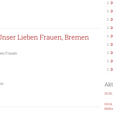
2
2
2
2
 Unser Lieben Frauen, Bremen
2
2
I
2
eben Frauen
2
2
Akt
rin
25.06
03.04
Mülh