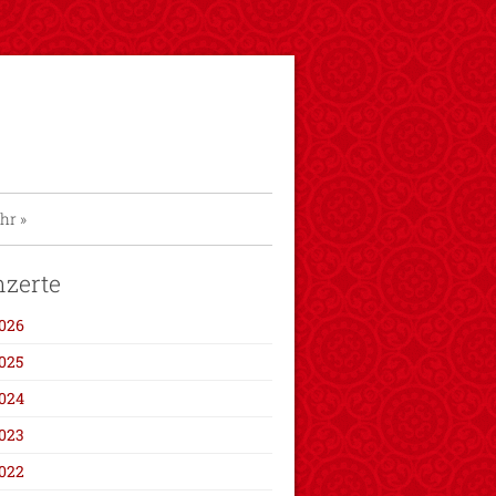
hr
»
zerte
026
025
024
023
022