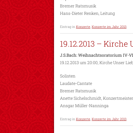
Bremer Ratsmusik
Hans-Dieter Renken, Leitung
Eintrag in
Konzerte
,
Konzerte im Jahr 2013
.
19.12.2013 – Kirche
J.S.Bach: Weihnachtsoratorium IV-V
19.12.2013 um 20:00, Kirche Unser Li
Solisten
Laudate-Cantate
Bremer Ratsmusik
Anette Sichelschmidt, Konzertmeiste
Ansgar Müller-Nanninga
Eintrag in
Konzerte
,
Konzerte im Jahr 2013
.