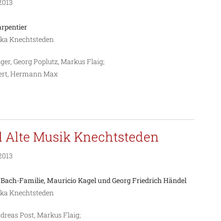
2013
arpentier
lika Knechtsteden
er, Georg Poplutz, Markus Flaig;
zert, Hermann Max
al Alte Musik Knechtsteden
2013
ach-Familie, Mauricio Kagel und Georg Friedrich Händel
lika Knechtsteden
dreas Post, Markus Flaig;