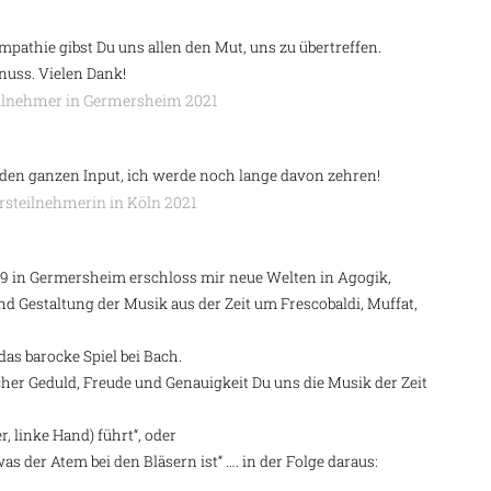
athie gibst Du uns allen den Mut, uns zu übertreffen.
enuss. Vielen Dank!
teilnehmer in Germersheim 2021
 den ganzen Input, ich werde noch lange davon zehren!
ursteilnehmerin in Köln 2021
9 in Germersheim erschloss mir neue Welten in Agogik,
d Gestaltung der Musik aus der Zeit um Frescobaldi, Muffat,
 das barocke Spiel bei Bach.
her Geduld, Freude und Genauigkeit Du uns die Musik der Zeit
r, linke Hand) führt“, oder
was der Atem bei den Bläsern ist“ …. in der Folge daraus: