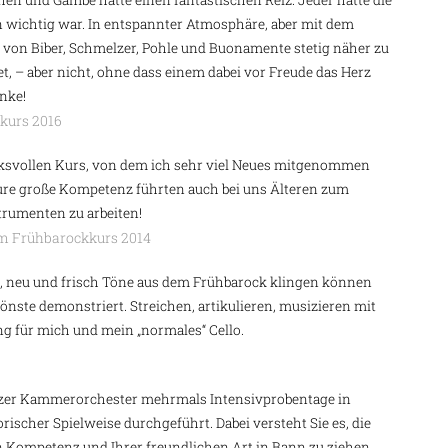
hen und Gambe hatte einen fantastischen Reiz. Jeder hatte die
 wichtig war. In entspannter Atmosphäre, aber mit dem
von Biber, Schmelzer, Pohle und Buonamente stetig näher zu
, – aber nicht, ohne dass einem dabei vor Freude das Herz
anke!
kurs 2016
ucksvollen Kurs, von dem ich sehr viel Neues mitgenommen
ure große Kompetenz führten auch bei uns Älteren zum
trumenten zu arbeiten!
eim Frühbarockkurs 2014
g, neu und frisch Töne aus dem Frühbarock klingen können
önste demonstriert. Streichen, artikulieren, musizieren mit
g für mich und mein „normales“ Cello.
rzer Kammerorchester mehrmals Intensivprobentage in
rischer Spielweise durchgeführt. Dabei versteht Sie es, die
en Kompetenz und Ihrer freundlichen Art in Bann zu ziehen