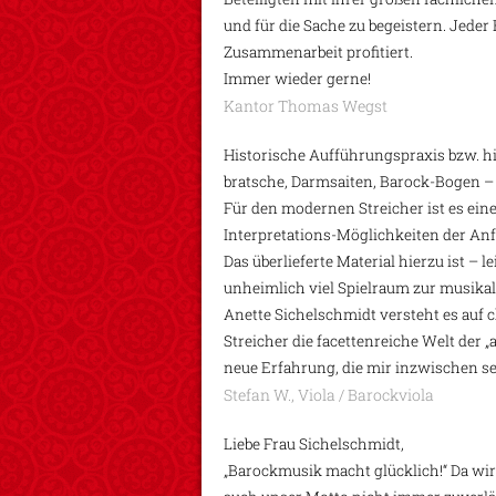
und für die Sache zu begeistern. Jeder
Zusammenarbeit profitiert.
Immer wieder gerne!
Kantor Thomas Wegst
Historische Aufführungspraxis bzw. hi
bratsche, Darmsaiten, Barock-Bogen – d
Für den modernen Streicher ist es ein
Interpretations-Möglichkeiten der An
Das überlieferte Material hierzu ist – l
unheimlich viel Spielraum zur musikal
Anette Sichelschmidt versteht es auf
Streicher die facettenreiche Welt der 
neue Erfahrung, die mir inzwischen se
Stefan W., Viola / Barockviola
Liebe Frau Sichelschmidt,
„Barockmusik macht glücklich!“ Da wir 