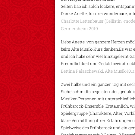
Selten hab ich solch lockere, entspann
Danke Anette, für drei wunderbare, int
Charlotte Lettenbauer (Cellistin -mod
Germersheim 2019
Liebe Anette, von ganzem Herzen möc
beim Alte Musik-Kurs danken.Es war e
und ich habe sehr viel hinzugelernt.G
Freundlichkeit und Geduld beeindruckt
Bettina Palaschewski, Alte Musik-Ku
Zwei halbe und ein ganzer Tag mit se
Sichelschmidts begeisternder, geduldi
Musiker-Personen mit unterschiedli
Frühbarock-Ensemble. Erstaunlich, wi
Spielergruppe (Charaktere, Alter, Vorb
klare Vermittlung ihrer Erfahrungen 
Spielweise des Frühbarock und ein ge