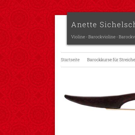
Anette Sichelsc
Violine - Barockvioline - Barockv
Startseite
Barockkurse für Streich