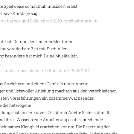
te Spielweise so hautnah musiziert erlebt!
ensive Kurstage sagt,
ern/ barock und Cellolehrerin), Kursteilnehmerin in
hte ich Dir und den anderen Mentoren
ine wunderbare Zeit mit Euch Allen
anz besonders hat mich Deine Musikalität,
.
rs Landesmusikakademie Rheinland-Pfalz 2017
chs Streichern und einem Cembalo unter Anette
ger und liebevoller Anleitung machten aus den verschiedenen
chsten Vorerfahrungen ein zusammenwachsendes
e die heterogene
ildung) sich in der kurzen Zeit durch Anette Sichelschmidts
und ihres Wissens eine Annäherung an die sprechende
meinsames Klangbild erarbeiten konnte. Die Besetzung der