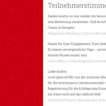
Teilnehmerstimm
Danke Anette, es war wieder ein beso
eine Besetzung zusammen. Und du scha
Chaos zu bringen!
Magdalena Meyberg-Crighton (Barockv
Danke für Euer Engagement, Eure Gedu
Es waren unvergessliche Tage – unverk
müsste Musik immer sein.
Gilles Maitre (Viola da gamba), Kurst
Liebe Anette,
noch ganz erfüllt von der schönen Mu
für die interessante Literaturauswahl,
Begeisterung für die frühbarocke Ens
Ich freue mich auf das nächste Mal!
Gunhild Hoffmann (Barockcello), Kur