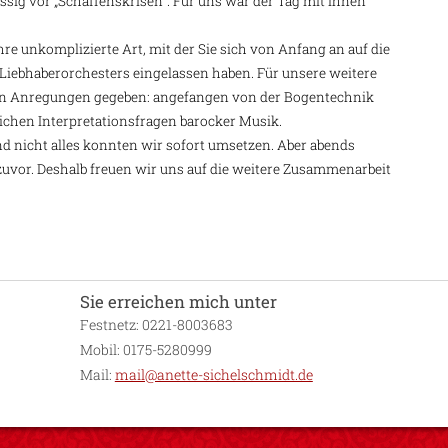
sig vor „Schaffenskrisen“. Für uns war der Tag mit Ihnen
re unkomplizierte Art, mit der Sie sich von Anfang an auf die
Liebhaberorchesters eingelassen haben. Für unsere weitere
e von Anregungen gegeben: angefangen von der Bogentechnik
lichen Interpretationsfragen barocker Musik.
und nicht alles konnten wir sofort umsetzen. Aber abends
 zuvor. Deshalb freuen wir uns auf die weitere Zusammenarbeit
Sie erreichen mich unter
Festnetz: 0221-8003683
Mobil: 0175-5280999
Mail:
mail@anette-sichelschmidt.de