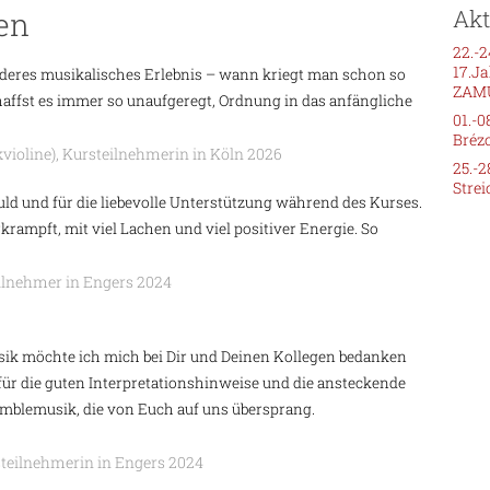
Akt
en
22.-2
17.J
nderes musikalisches Erlebnis – wann kriegt man schon so
ZAMU
ffst es immer so unaufgeregt, Ordnung in das anfängliche
01.-0
Brézo
ioline), Kursteilnehmerin in Köln 2026
25.-2
Strei
ld und für die liebevolle Unterstützung während des Kurses.
rampft, mit viel Lachen und viel positiver Energie. So
eilnehmer in Engers 2024
sik möchte ich mich bei Dir und Deinen Kollegen bedanken
 für die guten Interpretationshinweise und die ansteckende
emblemusik, die von Euch auf uns übersprang.
steilnehmerin in Engers 2024