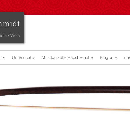
hmidt
iola - Viola
er
»
Unterricht
»
Musikalische Hausbesuche
Biografie
me