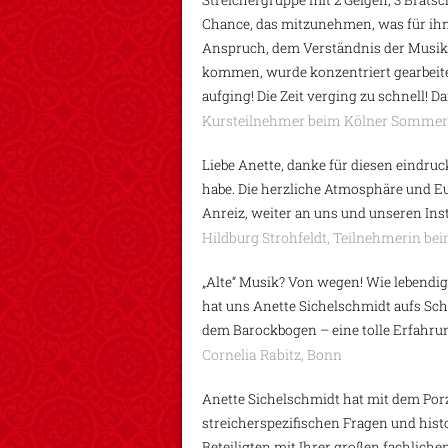
Streichergruppe mit 2 Geigen, 3 Bratsc
Chance, das mitzunehmen, was für ihn
Anspruch, dem Verständnis der Musik 
kommen, wurde konzentriert gearbeitet
aufging! Die Zeit verging zu schnell! D
Kursteilnehmer beim Kölner Sommer
Liebe Anette, danke für diesen eindr
habe. Die herzliche Atmosphäre und E
Anreiz, weiter an uns und unseren Ins
Hildburg Strohfeldt, Teilnehmerin b
„Alte“ Musik? Von wegen! Wie lebendi
hat uns Anette Sichelschmidt aufs Sch
dem Barockbogen – eine tolle Erfahrun
Cornelia Rabitz, Bonn
Anette Sichelschmidt hat mit dem Po
streicherspezifischen Fragen und histo
Beteiligten mit Ihrer großen fachlich