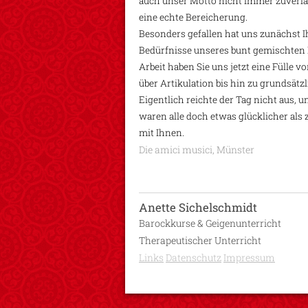
auch unser Motto nicht immer zuverläs
eine echte Bereicherung.
Besonders gefallen hat uns zunächst Ih
Bedürfnisse unseres bunt gemischten 
Arbeit haben Sie uns jetzt eine Füll
über Artikulation bis hin zu grundsätz
Eigentlich reichte der Tag nicht aus, 
waren alle doch etwas glücklicher als
mit Ihnen.
Die amici musici, Münster
Anette Sichelschmidt
Barockkurse & Geigenunterricht
Therapeutischer Unterricht
Links
Datenschutz
Impressum