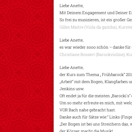
Liebe Anette,
Mit Deinem Engagement und Deiner Emp
So frei zu musizieren, ist ein großer G
Gilles Maitre (Viola da gamba), Kurs
Liebe Anette,
es war wieder sooo schön – danke für
Christiane Bossert (Barockvioline), K
Liebe Anette,
der Kurs zum Thema „ Frühbarock“ 201
„Arbeit“ mit dem Bogen, Klangfarben un
Jenkins usw.
Oft endet ja für die meisten „Barocki´s“
Um so mehr erfreute es mich, mit welc
VOR Bach nahe gebracht hast.
Danke auch für Sätze wie:“ Links (Finge
„Der Bogen ist bei uns Streichern das, 
der Körper macht die Musik!