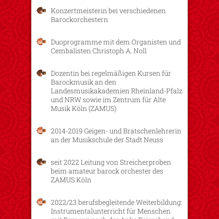
Konzertmeisterin bei verschiedenen
Barockorchestern
Duoprogramme mit dem Organisten und
Cembalisten Christoph A. Noll
Dozentin bei regelmäßigen Kursen für
Barockmusik an den
Landesmusikakademien Rheinland-Pfalz
und NRW sowie im Zentrum für Alte
Musik Köln (ZAMUS)
2014-2019 Geigen- und Bratschenlehrerin
an der Musikschule der Stadt Neuss
seit 2022 Leitung von Streicherproben
beim amateur barock orchester des
ZAMUS Köln
2022/23 berufsbegleitende Weiterbildung:
Instrumentalunterricht für Menschen