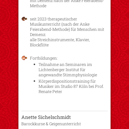
mit Demenz nach der Anke Feierabend-
Methode
seit 2023 therapeutischer
Musikunterricht (nach der Anke
Feierabend-Methode) für Menschen mit
Demenz:
alle Streichinstrumente, Klavier,
Blockflöte
Fortbildungen:
Teilnahme an Seminaren im
Lichtenberger Institut für
angewandte Stimmphysiologie
Körperdispositionstraining für
Musiker im Studio 87 Köln bei Prof.
Renate Peter
Anette Sichelschmidt
Barockkurse & Geigenunterricht