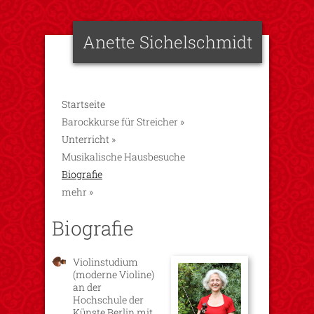
Anette Sichelschmidt
Startseite
Barockkurse für Streicher
»
Unterricht
»
Musikalische Hausbesuche
Biografie
mehr
»
Biografie
Violinstudium
(moderne Violine)
an der
Hochschule der
Künste Berlin mit