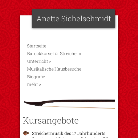
Anette Sichelschmidt
Startseite
Barockkurse für Streicher
»
Unterricht
»
Musikalische Hausbesuche
Biografie
mehr
»
Kursangebote
Streichermusik des 17.Jahrhunderts