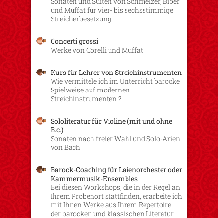
Sonaten und Suiten von Schmelzer, Biber
und Muffat für vier- bis sechsstimmige
Streicherbesetzung
Concerti grossi
Werke von Corelli und Muffat
Kurs für Lehrer von Streichinstrumenten
Wie vermittele ich im Unterricht barocke
Spielweise auf modernen
Streichinstrumenten ?
Sololiteratur für Violine (mit und ohne
B.c.)
Sonaten nach freier Wahl und Solo-Arien
von Bach
Barock-Coaching für Laienorchester oder
Kammermusik-Ensembles
Bei diesen Workshops, die in der Regel an
Ihrem Probenort stattfinden, erarbeite ich
mit Ihnen Werke aus Ihrem Repertoire
der barocken und klassischen Literatur.