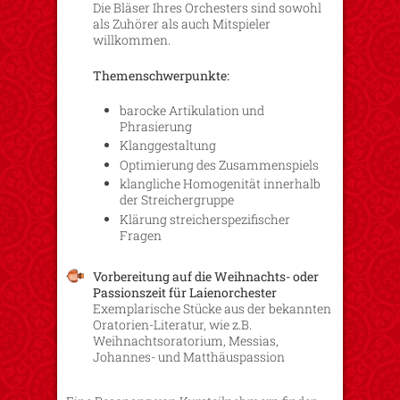
Die Bläser Ihres Orchesters sind sowohl
als Zuhörer als auch Mitspieler
willkommen.
Themenschwerpunkte:
barocke Artikulation und
Phrasierung
Klanggestaltung
Optimierung des Zusammenspiels
klangliche Homogenität innerhalb
der Streichergruppe
Klärung streicherspezifischer
Fragen
Vorbereitung auf die Weihnachts- oder
Passionszeit für Laienorchester
Exemplarische Stücke aus der bekannten
Oratorien-Literatur, wie z.B.
Weihnachtsoratorium, Messias,
Johannes- und Matthäuspassion