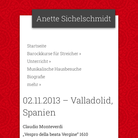
Anette Sichelschmidt
Startseite
Barockkurse für Streicher
»
Unterricht
»
Musikalische Hausbesuche
Biografie
mehr
»
02.11.2013 – Valladolid,
Spanien
Claudio Monteverdi
„Vespro della beata Vergine“ 1610