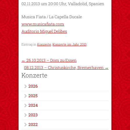
02.11.2013 um 20:00 Uhr, Valladolid, Spanien
Musica Fiata / La Capella Ducale
www.musicafiata.com
Auditorio Miguel Delibes
Eintrag in
Konzerte
,
Konzerte im Jahr 2013
.
←
26.10.2013 – Dom zu Essen
08.12.2013 – Christuskirche, Bremerhaven
→
Konzerte
2026
2025
2024
2023
2022