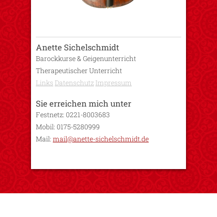
Anette Sichelschmidt
Barockkurse & Geigenunterricht
Therapeutischer Unterricht
Links
Datenschutz
Impressum
Sie erreichen mich unter
Festnetz: 0221-8003683
Mobil: 0175-5280999
Mail:
mail@anette-sichelschmidt.de