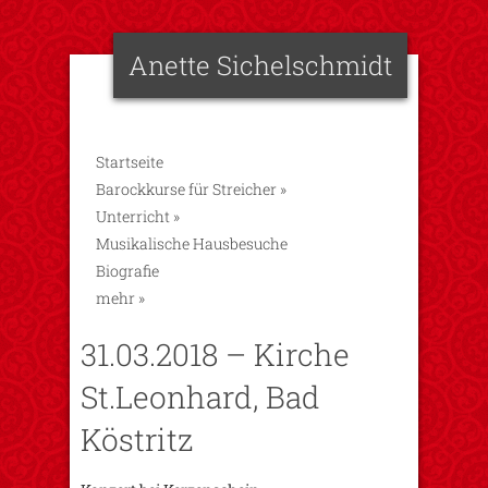
Anette Sichelschmidt
Startseite
Barockkurse für Streicher
»
Unterricht
»
Musikalische Hausbesuche
Biografie
mehr
»
31.03.2018 – Kirche
St.Leonhard, Bad
Köstritz