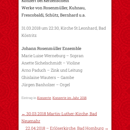
Konzert bei Kerzenschein
Werke von Rosenmüller, Kuhnau,
Frescobaldi, Schütz, Bernhard u.a.
31.03.2018 um 22:30, Kirche St.Leonhard, Bad
Köstritz
Johann Rosenmüller Ensemble
Marie Luise Werneburg – Sopran
Anette Sichelschmidt – Violine
Arno Paduch – Zink und Leitung
Ghislaine Wauters – Gambe
Jürgen Banholzer – Orgel
Eintrag in
Konzerte
,
Konzerte im Jahr 2018
.
←
30.03.2018 Martin-Luther-Kirche, Bad
Neuenahr
22.04.2018 – Erlöserkirche, Bad Homburg
→