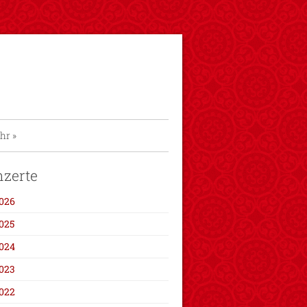
hr
»
zerte
026
025
024
023
022