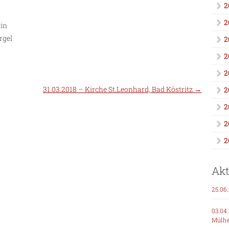
2
2
rin
rgel
2
2
2
31.03.2018 – Kirche St.Leonhard, Bad Köstritz
→
2
2
2
2
Akt
25.06
03.04
Mülh