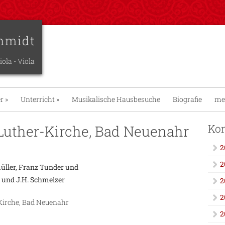
hmidt
iola - Viola
er
»
Unterricht
»
Musikalische Hausbesuche
Biografie
me
Kon
-Luther-Kirche, Bad Neuenahr
2
2
üller, Franz Tunder und
r und J.H. Schmelzer
2
2
-Kirche, Bad Neuenahr
2