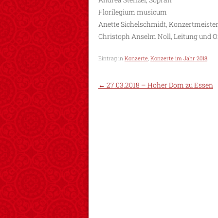
Florilegium musicum
Anette Sichelschmidt, Konzertmeiste
Christoph Anselm Noll, Leitung und O
Eintrag in
Konzerte
,
Konzerte im Jahr 2018
.
←
27.03.2018 – Hoher Dom zu Essen