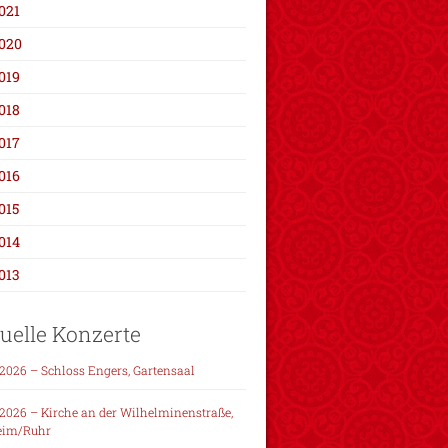
021
020
019
018
017
016
015
014
013
uelle Konzerte
.2026 – Schloss Engers, Gartensaal
.2026 – Kirche an der Wilhelminenstraße,
eim/Ruhr