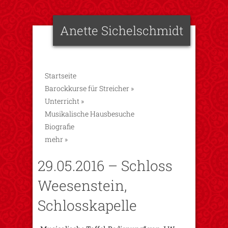
Anette Sichelschmidt
Startseite
Barockkurse für Streicher
»
Unterricht
»
Musikalische Hausbesuche
Biografie
mehr
»
29.05.2016 – Schloss
Weesenstein,
Schlosskapelle