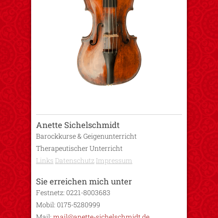
Anette Sichelschmidt
Barockkurse & Geigenunterricht
Therapeutischer Unterricht
Links
Datenschutz
Impressum
Sie erreichen mich unter
Festnetz: 0221-8003683
Mobil: 0175-5280999
Mail:
mail@anette-sichelschmidt.de