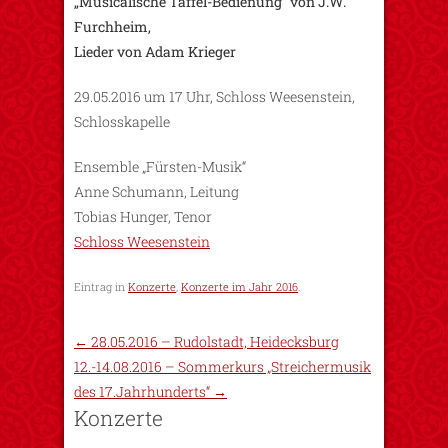
„Musicalische Taffel-Bedienung“ von J.W.
Furchheim,
Lieder von Adam Krieger
29.05.2016 um 17 Uhr, Schloss Weesenstein,
Schlosskapelle
Ensemble „Fürsten-Musik“
Anne Schumann, Leitung
Tobias Hunger, Tenor
Schloss Weesenstein
Eintrag in
Konzerte
,
Konzerte im Jahr 2016
.
←
28.05.2016 – Rudolstadt, Heidecksburg
12.-14.08.2016 – Sommerkurs „Streichermusik
des 17.Jahrhunderts“
→
Konzerte