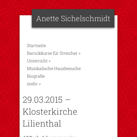
Anette Sichelschmidt
Startseite
Barockkurse für Streicher
»
Unterricht
»
Musikalische Hausbesuche
Biografie
mehr
»
29.03.2015 –
Klosterkirche
Lilienthal