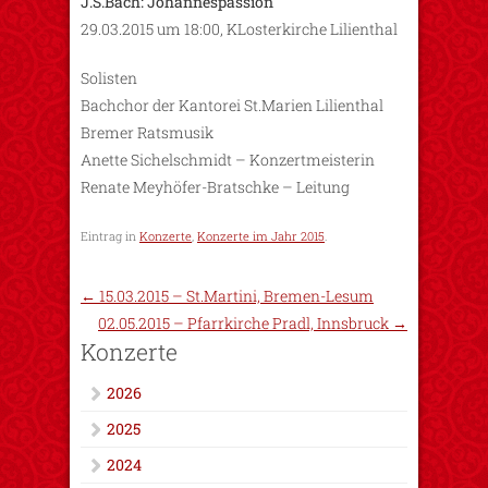
J.S.Bach: Johannespassion
29.03.2015 um 18:00, KLosterkirche Lilienthal
Solisten
Bachchor der Kantorei St.Marien Lilienthal
Bremer Ratsmusik
Anette Sichelschmidt – Konzertmeisterin
Renate Meyhöfer-Bratschke – Leitung
Eintrag in
Konzerte
,
Konzerte im Jahr 2015
.
←
15.03.2015 – St.Martini, Bremen-Lesum
02.05.2015 – Pfarrkirche Pradl, Innsbruck
→
Konzerte
2026
2025
2024