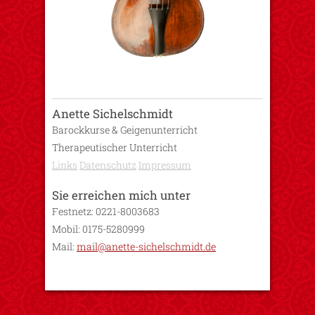
Anette Sichelschmidt
Barockkurse & Geigenunterricht
Therapeutischer Unterricht
Links
Datenschutz
Impressum
Sie erreichen mich unter
Festnetz: 0221-8003683
Mobil: 0175-5280999
Mail:
mail@anette-sichelschmidt.de