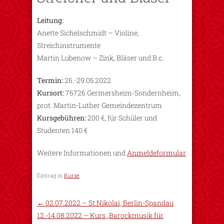
Leitung:
Anette Sichelschmidt – Violine,
Streichinstrumente
Martin Lubenow – Zink, Bläser und B.c.
Termin:
26.-29.05.2022
Kursort:
76726 Germersheim-Sondernheim,
prot. Martin-Luther Gemeindezentrum
Kursgebühren:
200 €, für Schüler und
Studenten 140 €
Weitere Informationen und
Anmeldeformular
Eintrag in
Kurse
.
←
02.07.2022 – St.Nikolai, Berlin-Spandau
12.-14.08.2022 – Kurs „Barockmusik für