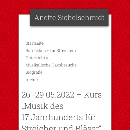
Anette Sichelschmidt
Startseite
Barockkurse für Streicher
»
Unterricht
»
Musikalische Hausbesuche
Biografie
mehr
»
26.-29.05.2022 – Kurs
„Musik des
17.Jahrhunderts für
Streicher und Bläser“