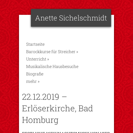
Anette Sichelschmidt
Startseite
Barockkurse für Streicher
»
Unterricht
»
Musikalische Hausbesuche
Biografie
mehr
»
22.12.2019 –
Erlöserkirche, Bad
Homburg