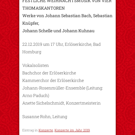
FESTLICHE WEIHNACHTSMUSIK VON VIER
THOMASKANTOREN
Werke von Johann Sebastian Bach, Sebastian
Knüpfer,
Johann Schelle und Johann Kuhnau
22.12.2019 um 17 Uhr, Erlöserkirche, Bad
Homburg
Vokalsolisten
Bachchor der Erlöserkirche
Kammerchor der Erlöserkirche
Johann-Rosenmüller-Ensemble (Leitung:
Arno Paduch)
Anette Sichelschmidt, Konzertmeisterin
Susanne Rohn, Leitung
Eintrag in
Konzerte
,
Konzerte im Jahr 2019
.