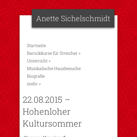
Anette Sichelschmidt
Startseite
Barockkurse für Streicher
»
Unterricht
»
Musikalische Hausbesuche
Biografie
mehr
»
22.08.2015 –
Hohenloher
Kultursommer