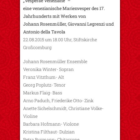
„Vesperae Veneziane“ –
eine venezianische Marienvesper des 17.
Jahrhunderts mit Werken von
Johann Rosenmüller, Giovanni Legrenzi und
Antonio della Tavola
22.08.2015 um 18.00 Uhr, Stiftskirche
Großcomburg
Johann Rosenmüller Ensemble
Veronika Winter- Sopran
Franz Vitzthum- Alt
Georg Poplutz- Tenor
Markus Flaig- Bass
Arno Paduch, Friederike Otto- Zink
Anette Sichelschmidt, Christiane Volke-
Violine
Barbara Hofmann- Violone
Kristina Filthaut- Dulzian
Petra Burmann- Chitarrone