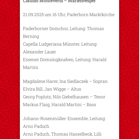
Claudio Monteverdi – Marienvesper
21.09.2025 um 16 Uhr, Paderborn Marktkirche
Paderborner Domchor, Leitung: Thomas
Berning
Capella Ludgeriana Münster, Leitung:
Alexander Lauer
Essener Domsingknaben, Leitung: Harald
Martini
Magdalene Harer, Ina Siedlaczek – Sopran
Elvira Bill, Jan Wigge – Altus
Georg Poplutz, Nils Giebelhausen – Tenor
Markus Flaig, Harald Martini – Bass
Johann-Rosenmüller-Ensemble, Leitung:
Arno Paduch
Arno Paduch, Thomas Hasselbeck, Lilli