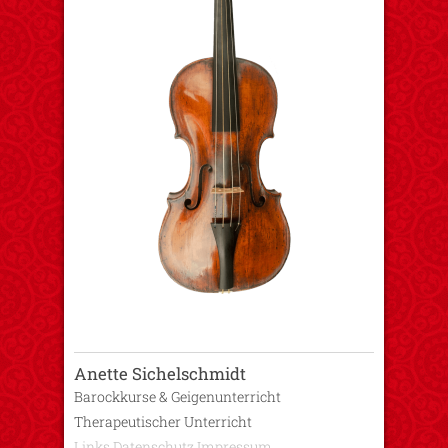
Anette Sichelschmidt
Barockkurse & Geigenunterricht
Therapeutischer Unterricht
Links
Datenschutz
Impressum