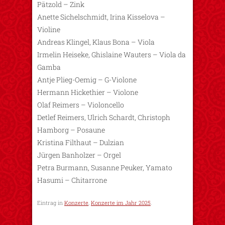
Pätzold – Zink
Anette Sichelschmidt, Irina Kisselova –
Violine
Andreas Klingel, Klaus Bona – Viola
Irmelin Heiseke, Ghislaine Wauters – Viola da
Gamba
Antje Plieg-Oemig – G-Violone
Hermann Hickethier – Violone
Olaf Reimers – Violoncello
Detlef Reimers, Ulrich Schardt, Christoph
Hamborg – Posaune
Kristina Filthaut – Dulzian
Jürgen Banholzer – Orgel
Petra Burmann, Susanne Peuker, Yamato
Hasumi – Chitarrone
Eintrag in
Konzerte
,
Konzerte im Jahr 2025
.