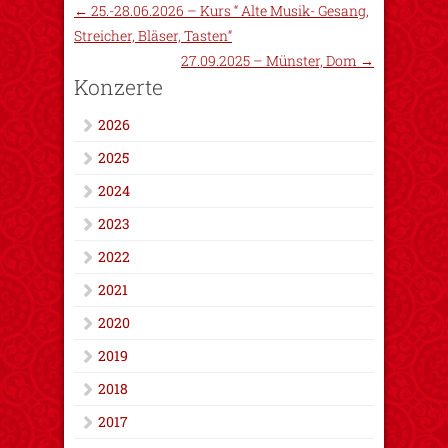
←
25.-28.06.2026 – Kurs “ Alte Musik- Gesang,
Streicher, Bläser, Tasten“
27.09.2025 – Münster, Dom
→
Konzerte
2026
2025
2024
2023
2022
2021
2020
2019
2018
2017