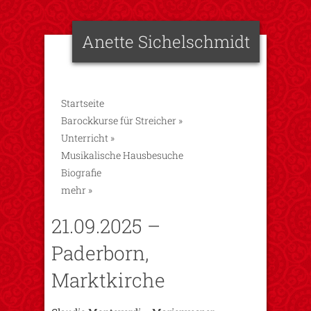
Anette Sichelschmidt
Startseite
Barockkurse für Streicher
»
Unterricht
»
Musikalische Hausbesuche
Biografie
mehr
»
21.09.2025 –
Paderborn,
Marktkirche