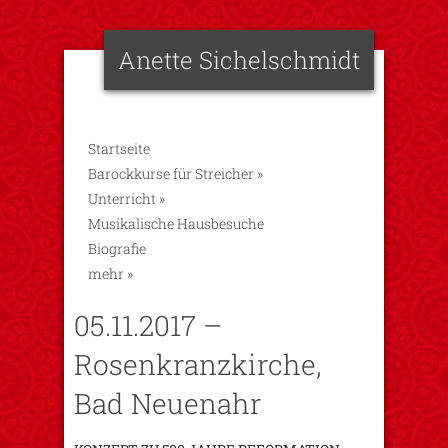
Anette Sichelschmidt
Startseite
Barockkurse für Streicher
»
Unterricht
»
Musikalische Hausbesuche
Biografie
mehr
»
05.11.2017 –
Rosenkranzkirche,
Bad Neuenahr