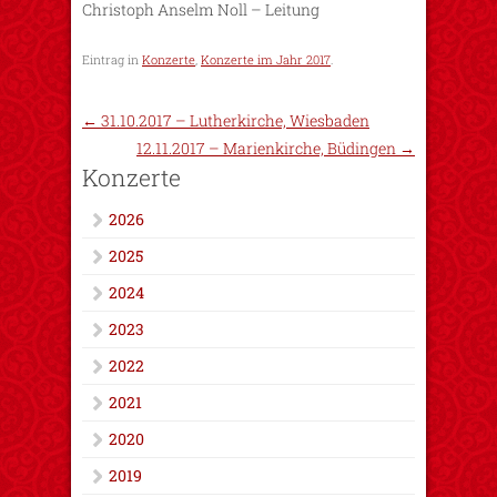
Christoph Anselm Noll – Leitung
Eintrag in
Konzerte
,
Konzerte im Jahr 2017
.
←
31.10.2017 – Lutherkirche, Wiesbaden
12.11.2017 – Marienkirche, Büdingen
→
Konzerte
2026
2025
2024
2023
2022
2021
2020
2019