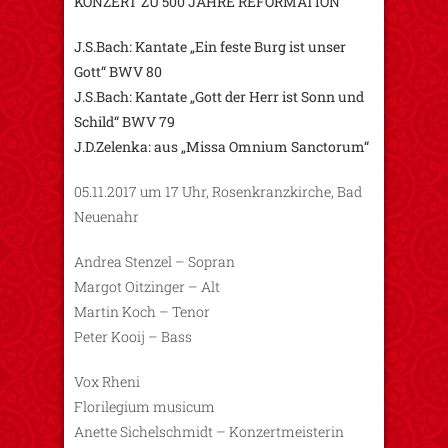
KONZERT ZU 500 JAHRE REFORMATION
J.S.Bach: Kantate „Ein feste Burg ist unser
Gott“ BWV 80
J.S.Bach: Kantate „Gott der Herr ist Sonn und
Schild“ BWV 79
J.D.Zelenka: aus „Missa Omnium Sanctorum“
05.11.2017 um 17 Uhr, Rosenkranzkirche, Bad
Neuenahr
Andrea Stenzel – Sopran
Margot Oitzinger – Alt
Martin Koch – Tenor
Peter Kooij – Bass
Vox Rheni
Florilegium musicum
Anette Sichelschmidt – Konzertmeisterin