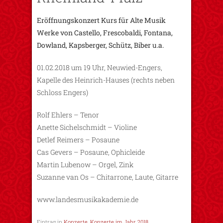
Eröffnungskonzert Kurs für Alte Musik
Werke von Castello, Frescobaldi, Fontana,
Dowland, Kapsberger, Schütz, Biber u.a.
01.02.2018 um 19 Uhr, Neuwied-Engers,
Kapelle des Heinrich-Hauses (rechts neben
Schloss Engers)
Rolf Ehlers – Tenor
Anette Sichelschmidt – Violine
Detlef Reimers – Posaune
Cas Gevers – Posaune, Ophicleide
Martin Lubenow – Orgel, Zink
Suzanne van Os – Chitarrone, Laute, Gitarre
www.landesmusikakademie.de
Eintrag in
Konzerte
,
Konzerte im Jahr 2018
.