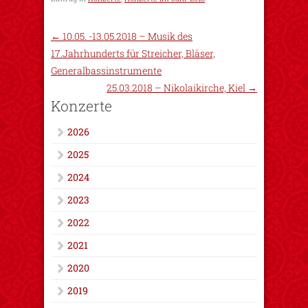
←
10.05. -13.05.2018 – Musik des
17.Jahrhunderts für Streicher, Bläser,
Generalbassinstrumente
25.03.2018 – Nikolaikirche, Kiel
→
Konzerte
2026
2025
2024
2023
2022
2021
2020
2019