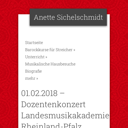
Anette Sichelschmidt
Startseite
Barockkurse für Streicher
»
Unterricht
»
Musikalische Hausbesuche
Biografie
mehr
»
01.02.2018 –
Dozentenkonzert
Landesmusikakademie
Rheinland-Pfalz