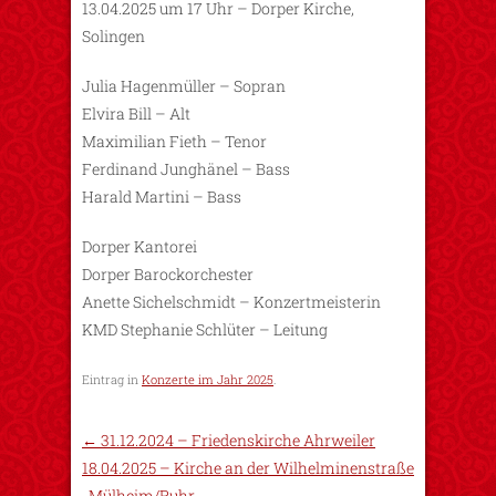
13.04.2025 um 17 Uhr – Dorper Kirche,
Solingen
Julia Hagenmüller – Sopran
Elvira Bill – Alt
Maximilian Fieth – Tenor
Ferdinand Junghänel – Bass
Harald Martini – Bass
Dorper Kantorei
Dorper Barockorchester
Anette Sichelschmidt – Konzertmeisterin
KMD Stephanie Schlüter – Leitung
Eintrag in
Konzerte im Jahr 2025
.
←
31.12.2024 – Friedenskirche Ahrweiler
18.04.2025 – Kirche an der Wilhelminenstraße
, Mülheim/Ruhr
→