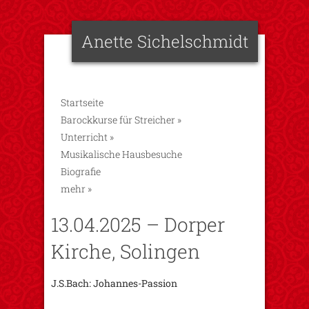
Anette Sichelschmidt
Startseite
Barockkurse für Streicher
»
Unterricht
»
Musikalische Hausbesuche
Biografie
mehr
»
13.04.2025 – Dorper
Kirche, Solingen
J.S.Bach: Johannes-Passion